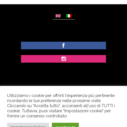
Utilizziamo i cookie per offrirti l'esperienza più pertinente
© Copyright Dolcezze di Ferrentino A. - P.IVA
ricordando le tue preferenze nelle prossime visite.
IT02609400656 - Tutti i diritti riservati.
Cliccando su "Accetta tutto", acconsenti all'uso di TUTTI i
cookie. Tuttavia, puoi visitare "Impostazioni cookie" per
Corso Palatucci, 65 - 84013 Cava de’ Tirreni (SA) -
fornire un consenso controllato.
Italia