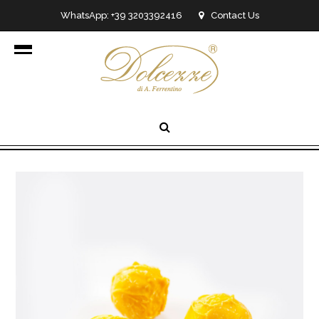
WhatsApp: +39 3203392416
Contact Us
info@dolcezzedicioccolato.it