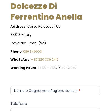
Dolcezze Di
Ferrentino Anella
: Corso Palatucci, 65
Address
84013 –
Italy
Cava de’ Tirreni (SA)
Phone
:
089 349903
WhatsApp
:
+39 320 339 2416
Working hours
: 09:00–13:00, 16:30–20:30
Contatti-
I
it
f
Nome e Cognome o Ragione sociale
*
y
o
Telefono
u