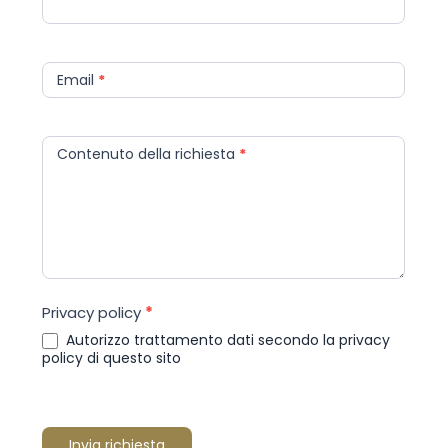
a
r
e
h
Email
*
u
m
a
Contenuto della richiesta
*
n
,
l
e
a
v
e
Privacy policy
*
t
Autorizzo trattamento dati secondo la privacy
h
policy di questo sito
i
s
f
Invia richiesta
i