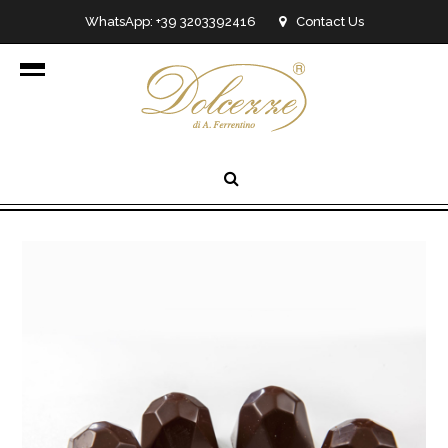
WhatsApp: +39 3203392416
Contact Us
info@dolcezzedicioccolato.it