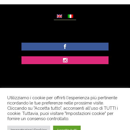
Utilizziamo i cookie per offrirti l'esperienza più pertinente
© Copyright Dolcezze di Ferrentino A. - P.IVA
ricordando le tue preferenze nelle prossime visite.
IT02609400656 - Tutti i diritti riservati.
Cliccando su "Accetta tutto", acconsenti all'uso di TUTTI i
cookie. Tuttavia, puoi visitare "Impostazioni cookie" per
Corso Palatucci, 65 - 84013 Cava de’ Tirreni (SA) -
fornire un consenso controllato.
Italia