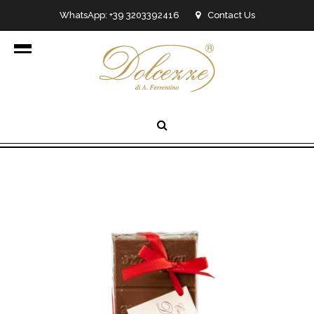
WhatsApp: +39 3203392416
Contact Us
info@dolcezzedicioccolato.it