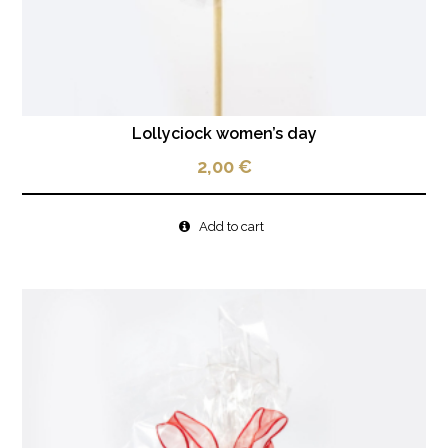
Lollyciock women’s day
2,00
€
Add to cart