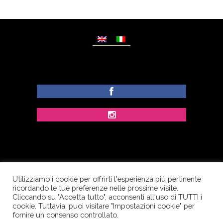
Utilizziamo i cookie per offrirti l'esperienza più pertinente
© Copyright Dolcezze di Ferrentino A. - P.IVA
ricordando le tue preferenze nelle prossime visite.
IT02609400656 - Tutti i diritti riservati.
Cliccando su "Accetta tutto", acconsenti all'uso di TUTTI i
cookie. Tuttavia, puoi visitare "Impostazioni cookie" per
Corso Palatucci, 65 - 84013 Cava de’ Tirreni (SA) -
fornire un consenso controllato.
Italia