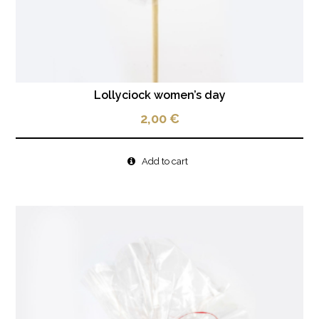
Lollyciock women’s day
2,00
€
Add to cart