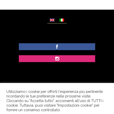
Utilizziamo i cookie per offrirti l'esperienza più pertinente
© Copyright Dolcezze di Ferrentino A. - P.IVA
ricordando le tue preferenze nelle prossime visite.
IT02609400656 - Tutti i diritti riservati.
Cliccando su "Accetta tutto", acconsenti all'uso di TUTTI i
cookie. Tuttavia, puoi visitare "Impostazioni cookie" per
Corso Palatucci, 65 - 84013 Cava de’ Tirreni (SA) -
fornire un consenso controllato.
Italia