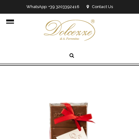
WhatsApp: +39 3203392416
Contact Us
info@dolcezzedicioccolato.it