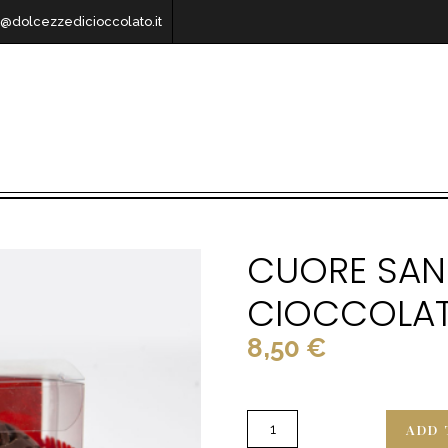
o@dolcezzedicioccolato.it
CUORE SAN 
CIOCCOLA
8,50
€
ADD 