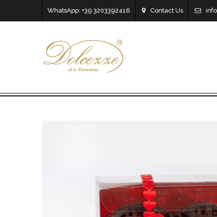
WhatsApp: +39 3203392416
Contact Us
inf