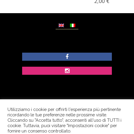
2,00
€
Utilizziamo i cookie per offrirti l'esperienza più pertinente
© Copyright Dolcezze di Ferrentino A. - P.IVA
ricordando le tue preferenze nelle prossime visite.
IT02609400656 - Tutti i diritti riservati.
Cliccando su "Accetta tutto", acconsenti all'uso di TUTTI i
cookie. Tuttavia, puoi visitare "Impostazioni cookie" per
Corso Palatucci, 65 - 84013 Cava de’ Tirreni (SA) -
fornire un consenso controllato.
Italia