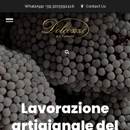
WhatsApp: +39 3203392416
Contact Us
info@dolcezzedicioccolato.it
Lavorazione
artigianale del