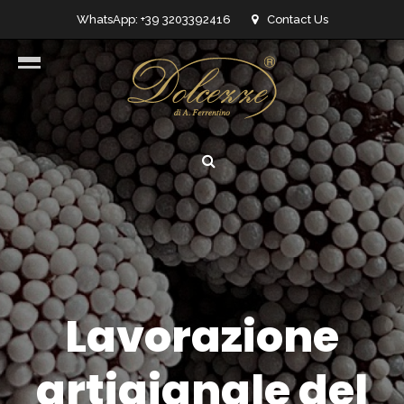
WhatsApp: +39 3203392416
Contact Us
info@dolcezzedicioccolato.it
Lavorazione
artigianale del