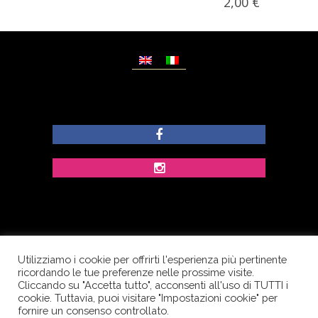
2,00
€
Utilizziamo i cookie per offrirti l'esperienza più pertinente
© Copyright Dolcezze di Ferrentino A. - P.IVA
ricordando le tue preferenze nelle prossime visite.
IT02609400656 - Tutti i diritti riservati.
Cliccando su "Accetta tutto", acconsenti all'uso di TUTTI i
cookie. Tuttavia, puoi visitare "Impostazioni cookie" per
Corso Palatucci, 65 - 84013 Cava de’ Tirreni (SA) -
fornire un consenso controllato.
Italia