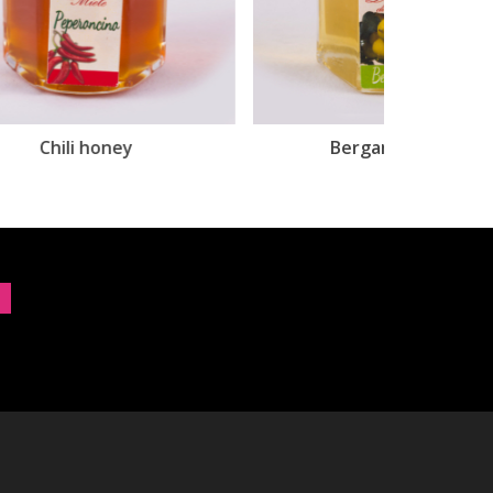
Bergamot honey
Ci