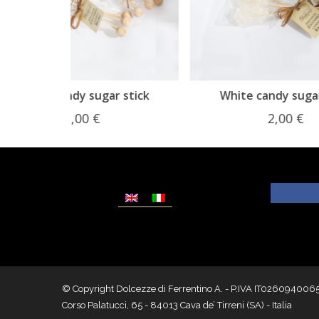
r stick
White candy sugar stick
2,00
€
© Copyright Dolcezze di Ferrentino A. - P.IVA IT02609400656 - T
Corso Palatucci, 65 - 84013 Cava de’ Tirreni (SA) - Italia