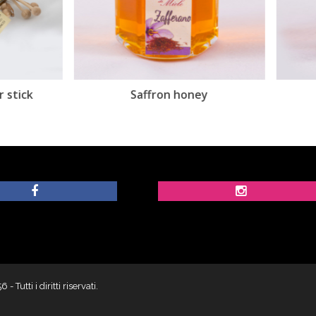
Saffron honey
Chili honey
utti i diritti riservati.