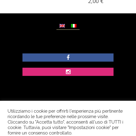
2,00
€
Utilizziamo i cookie per offrirti l'esperienza più pertinente
© Copyright Dolcezze di Ferrentino A. - P.IVA
ricordando le tue preferenze nelle prossime visite.
IT02609400656 - Tutti i diritti riservati.
Cliccando su "Accetta tutto", acconsenti all'uso di TUTTI i
cookie. Tuttavia, puoi visitare "Impostazioni cookie" per
Corso Palatucci, 65 - 84013 Cava de’ Tirreni (SA) -
fornire un consenso controllato.
Italia