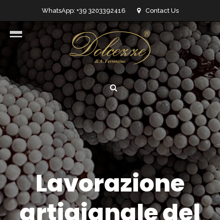
WhatsApp: +39 3203392416
Contact Us
info@dolcezzedicioccolato.it
Lavorazione
artigianale del