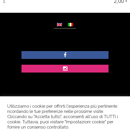
2,00
€
Utilizziamo i cookie per offrirti l'esperienza più pertinente
© Copyright Dolcezze di Ferrentino A. - P.IVA
ricordando le tue preferenze nelle prossime visite.
IT02609400656 - Tutti i diritti riservati.
Cliccando su "Accetta tutto", acconsenti all'uso di TUTTI i
cookie. Tuttavia, puoi visitare "Impostazioni cookie" per
Corso Palatucci, 65 - 84013 Cava de’ Tirreni (SA) -
fornire un consenso controllato.
Italia