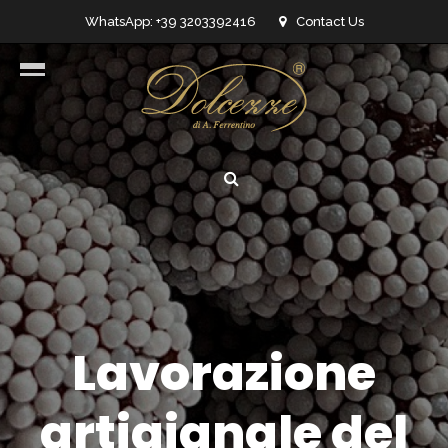
WhatsApp: +39 3203392416
Contact Us
info@dolcezzedicioccolato.it
Lavorazione
artigianale del