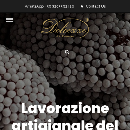
WhatsApp: +39 3203392416
Contact Us
info@dolcezzedicioccolato.it
Lavorazione
artigianale del