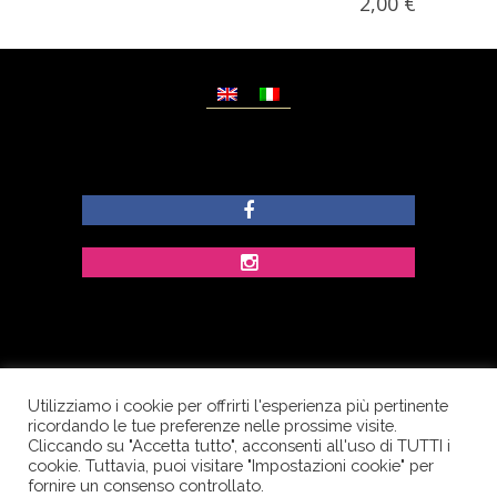
2,00
€
Utilizziamo i cookie per offrirti l'esperienza più pertinente
© Copyright Dolcezze di Ferrentino A. - P.IVA
ricordando le tue preferenze nelle prossime visite.
IT02609400656 - Tutti i diritti riservati.
Cliccando su "Accetta tutto", acconsenti all'uso di TUTTI i
cookie. Tuttavia, puoi visitare "Impostazioni cookie" per
Corso Palatucci, 65 - 84013 Cava de’ Tirreni (SA) -
fornire un consenso controllato.
Italia