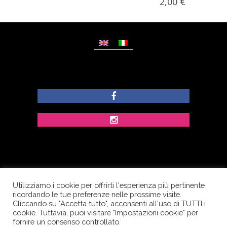
2,00
€
Utilizziamo i cookie per offrirti l'esperienza più pertinente
© Copyright Dolcezze di Ferrentino A. - P.IVA
ricordando le tue preferenze nelle prossime visite.
IT02609400656 - Tutti i diritti riservati.
Cliccando su "Accetta tutto", acconsenti all'uso di TUTTI i
cookie. Tuttavia, puoi visitare "Impostazioni cookie" per
Corso Palatucci, 65 - 84013 Cava de’ Tirreni (SA) -
fornire un consenso controllato.
Italia