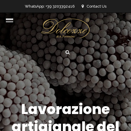
WhatsApp: +39 3203392416
Contact Us
info@dolcezzedicioccolato.it
Lavorazione
artigianale del