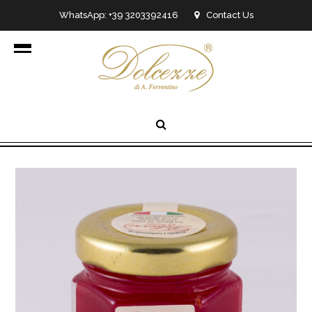
WhatsApp: +39 3203392416
Contact Us
info@dolcezzedicioccolato.it