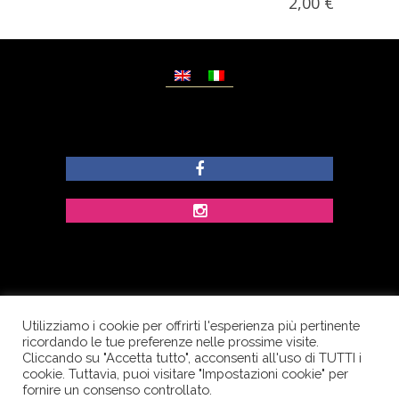
2,00
€
Utilizziamo i cookie per offrirti l'esperienza più pertinente
© Copyright Dolcezze di Ferrentino A. - P.IVA
ricordando le tue preferenze nelle prossime visite.
IT02609400656 - Tutti i diritti riservati.
Cliccando su "Accetta tutto", acconsenti all'uso di TUTTI i
cookie. Tuttavia, puoi visitare "Impostazioni cookie" per
Corso Palatucci, 65 - 84013 Cava de’ Tirreni (SA) -
fornire un consenso controllato.
Italia