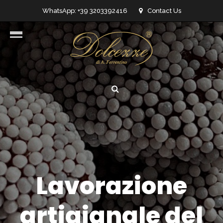
WhatsApp: +39 3203392416
Contact Us
info@dolcezzedicioccolato.it
Lavorazione
artigianale del