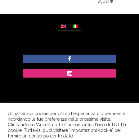
2,00
€
Utilizziamo i cookie per offrirti l'esperienza più pertinente
© Copyright Dolcezze di Ferrentino A. - P.IVA
ricordando le tue preferenze nelle prossime visite.
IT02609400656 - Tutti i diritti riservati.
Cliccando su "Accetta tutto", acconsenti all'uso di TUTTI i
cookie. Tuttavia, puoi visitare "Impostazioni cookie" per
Corso Palatucci, 65 - 84013 Cava de’ Tirreni (SA) -
fornire un consenso controllato.
Italia