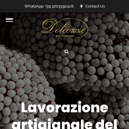
WhatsApp: +39 3203392416
Contact Us
info@dolcezzedicioccolato.it
Lavorazione
artigianale del