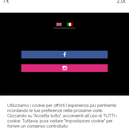
2,00
€
Utilizziamo i cookie per offrirti l'esperienza più pertinente
© Copyright Dolcezze di Ferrentino A. - P.IVA
ricordando le tue preferenze nelle prossime visite.
IT02609400656 - Tutti i diritti riservati.
Cliccando su "Accetta tutto", acconsenti all'uso di TUTTI i
cookie. Tuttavia, puoi visitare "Impostazioni cookie" per
Corso Palatucci, 65 - 84013 Cava de’ Tirreni (SA) -
fornire un consenso controllato.
Italia