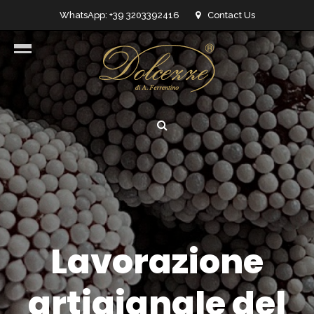
WhatsApp: +39 3203392416
Contact Us
info@dolcezzedicioccolato.it
Lavorazione
artigianale del