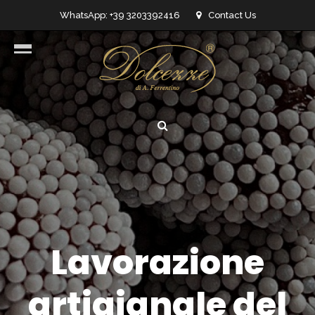
WhatsApp: +39 3203392416
Contact Us
info@dolcezzedicioccolato.it
Lavorazione
artigianale del