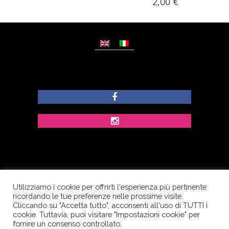
2,00
€
Utilizziamo i cookie per offrirti l'esperienza più pertinente
© Copyright Dolcezze di Ferrentino A. - P.IVA
ricordando le tue preferenze nelle prossime visite.
IT02609400656 - Tutti i diritti riservati.
Cliccando su "Accetta tutto", acconsenti all'uso di TUTTI i
cookie. Tuttavia, puoi visitare "Impostazioni cookie" per
Corso Palatucci, 65 - 84013 Cava de’ Tirreni (SA) -
fornire un consenso controllato.
Italia