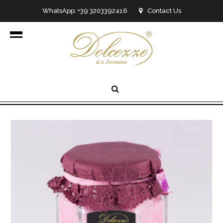
WhatsApp: +39 3203392416
Contact Us
info@dolcezzedicioccolato.it