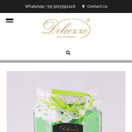
WhatsApp: +39 3203392416
Contact Us
info@dolcezzedicioccolato.it