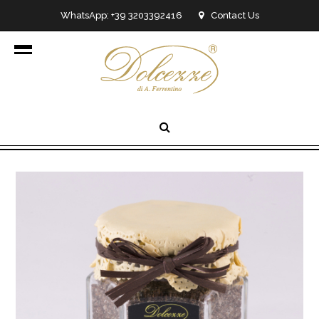
WhatsApp: +39 3203392416
Contact Us
info@dolcezzedicioccolato.it