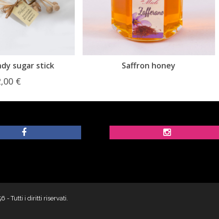
Saffron honey
Chili honey
utti i diritti riservati.