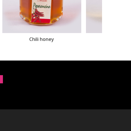
Bergamot honey
Ci