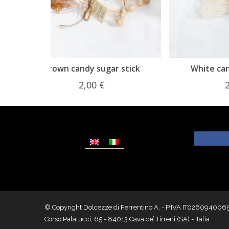
r stick
White candy sugar stick
2,00
€
© Copyright Dolcezze di Ferrentino A. - P.IVA IT02609400656 - T
Corso Palatucci, 65 - 84013 Cava de’ Tirreni (SA) - Italia