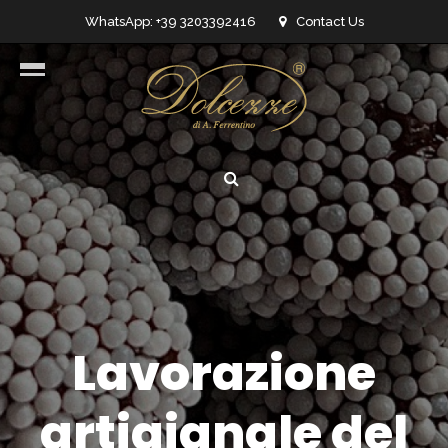
WhatsApp: +39 3203392416
Contact Us
info@dolcezzedicioccolato.it
Lavorazione
artigianale del