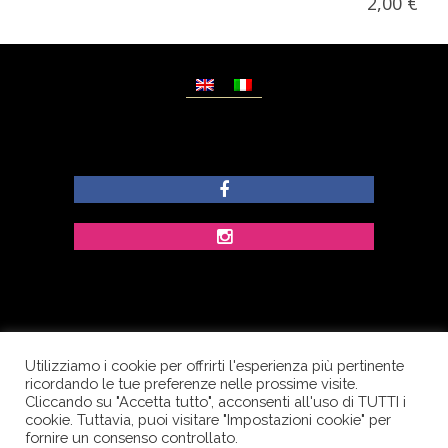
2,00
€
Utilizziamo i cookie per offrirti l'esperienza più pertinente
© Copyright Dolcezze di Ferrentino A. - P.IVA
ricordando le tue preferenze nelle prossime visite.
IT02609400656 - Tutti i diritti riservati.
Cliccando su "Accetta tutto", acconsenti all'uso di TUTTI i
cookie. Tuttavia, puoi visitare "Impostazioni cookie" per
Corso Palatucci, 65 - 84013 Cava de’ Tirreni (SA) -
fornire un consenso controllato.
Italia