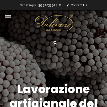
WhatsApp: +39 3203392416
Contact Us
info@dolcezzedicioccolato.it
Lavorazione
artigianale del