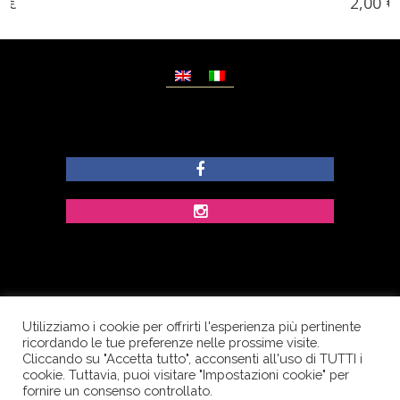
2,00
€
Utilizziamo i cookie per offrirti l'esperienza più pertinente
© Copyright Dolcezze di Ferrentino A. - P.IVA
ricordando le tue preferenze nelle prossime visite.
IT02609400656 - Tutti i diritti riservati.
Cliccando su "Accetta tutto", acconsenti all'uso di TUTTI i
cookie. Tuttavia, puoi visitare "Impostazioni cookie" per
Corso Palatucci, 65 - 84013 Cava de’ Tirreni (SA) -
fornire un consenso controllato.
Italia