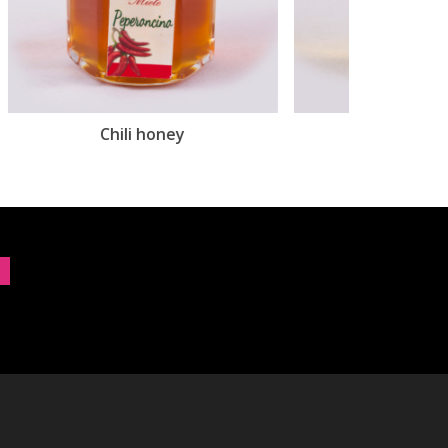
Bergamot honey
Ci