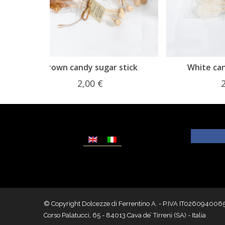
r stick
White candy sugar stick
2,00
€
© Copyright Dolcezze di Ferrentino A. - P.IVA IT02609400656 - T
Corso Palatucci, 65 - 84013 Cava de’ Tirreni (SA) - Italia