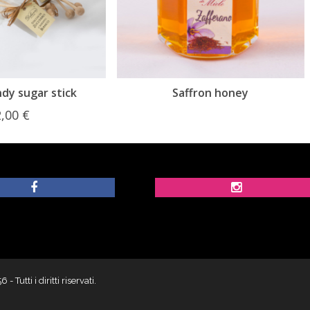
Saffron honey
Chili honey
utti i diritti riservati.