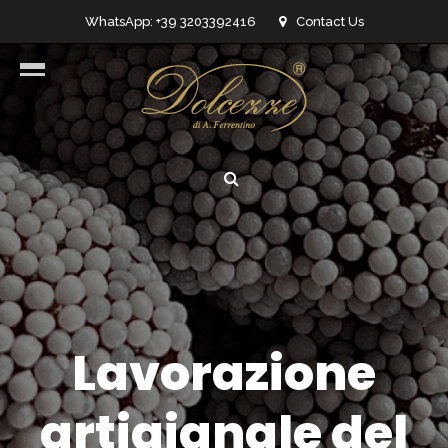
WhatsApp: +39 3203392416
Contact Us
info@dolcezzedicioccolato.it
Lavorazione
artigianale del