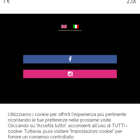
2,00
€
Utilizziamo i cookie per offrirti l'esperienza più pertinente
© Copyright Dolcezze di Ferrentino A. - P.IVA
ricordando le tue preferenze nelle prossime visite.
IT02609400656 - Tutti i diritti riservati.
Cliccando su "Accetta tutto", acconsenti all'uso di TUTTI i
cookie. Tuttavia, puoi visitare "Impostazioni cookie" per
Corso Palatucci, 65 - 84013 Cava de’ Tirreni (SA) -
fornire un consenso controllato.
Italia