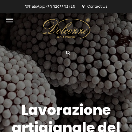
WhatsApp: +39 3203392416
Contact Us
info@dolcezzedicioccolato.it
Lavorazione
artigianale del