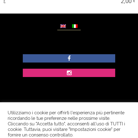
2,00
€
Utilizziamo i cookie per offrirti l'esperienza più pertinente
© Copyright Dolcezze di Ferrentino A. - P.IVA
ricordando le tue preferenze nelle prossime visite.
IT02609400656 - Tutti i diritti riservati.
Cliccando su "Accetta tutto", acconsenti all'uso di TUTTI i
cookie. Tuttavia, puoi visitare "Impostazioni cookie" per
Corso Palatucci, 65 - 84013 Cava de’ Tirreni (SA) -
fornire un consenso controllato.
Italia