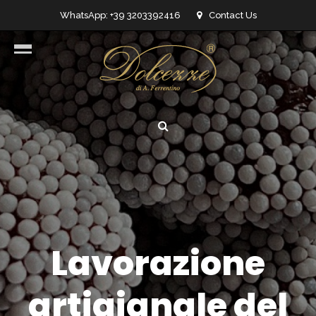
WhatsApp: +39 3203392416
Contact Us
info@dolcezzedicioccolato.it
Lavorazione
artigianale del