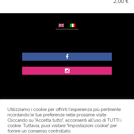
2,00
€
Utilizziamo i cookie per offrirti l'esperienza più pertinente
© Copyright Dolcezze di Ferrentino A. - P.IVA
ricordando le tue preferenze nelle prossime visite.
IT02609400656 - Tutti i diritti riservati.
Cliccando su "Accetta tutto", acconsenti all'uso di TUTTI i
cookie. Tuttavia, puoi visitare "Impostazioni cookie" per
Corso Palatucci, 65 - 84013 Cava de’ Tirreni (SA) -
fornire un consenso controllato.
Italia