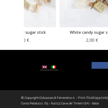
r stick
White candy sugar stick
2,00
€
© Copyright Dolcezze di Ferrentino A. - P.IVA IT02609400656 - T
Corso Palatucci, 65 - 84013 Cava de’ Tirreni (SA) - Italia