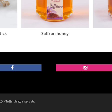
Saffron honey
Chili honey
utti i diritti riservati.