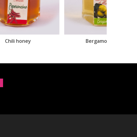
Bergamot honey
Ci