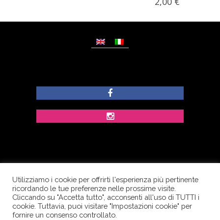
2,00
€
Utilizziamo i cookie per offrirti l'esperienza più pertinente
© Copyright Dolcezze di Ferrentino A. - P.IVA
ricordando le tue preferenze nelle prossime visite.
IT02609400656 - Tutti i diritti riservati.
Cliccando su "Accetta tutto", acconsenti all'uso di TUTTI i
cookie. Tuttavia, puoi visitare "Impostazioni cookie" per
Corso Palatucci, 65 - 84013 Cava de’ Tirreni (SA) -
fornire un consenso controllato.
Italia