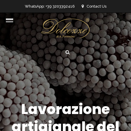
WhatsApp: +39 3203392416
Contact Us
info@dolcezzedicioccolato.it
Lavorazione
artigianale del