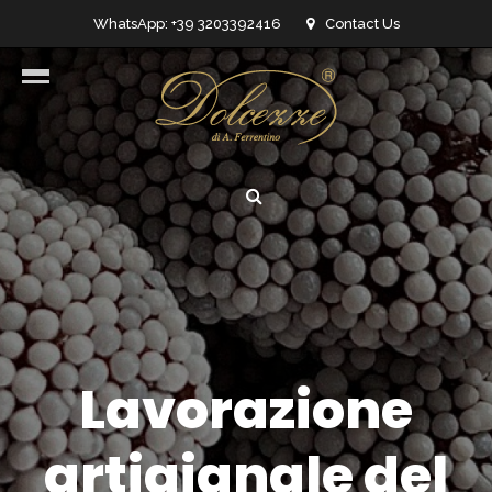
WhatsApp: +39 3203392416
Contact Us
info@dolcezzedicioccolato.it
Lavorazione
artigianale del