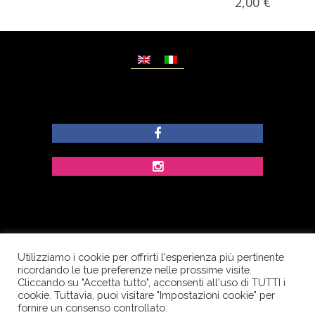
2,00
€
Utilizziamo i cookie per offrirti l'esperienza più pertinente
© Copyright Dolcezze di Ferrentino A. - P.IVA
ricordando le tue preferenze nelle prossime visite.
IT02609400656 - Tutti i diritti riservati.
Cliccando su "Accetta tutto", acconsenti all'uso di TUTTI i
cookie. Tuttavia, puoi visitare "Impostazioni cookie" per
Corso Palatucci, 65 - 84013 Cava de’ Tirreni (SA) -
fornire un consenso controllato.
Italia