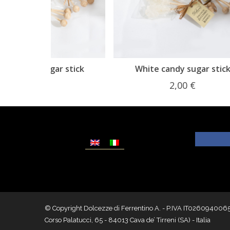
r stick
White candy sugar stick
2,00
€
© Copyright Dolcezze di Ferrentino A. - P.IVA IT02609400656 - T
Corso Palatucci, 65 - 84013 Cava de’ Tirreni (SA) - Italia