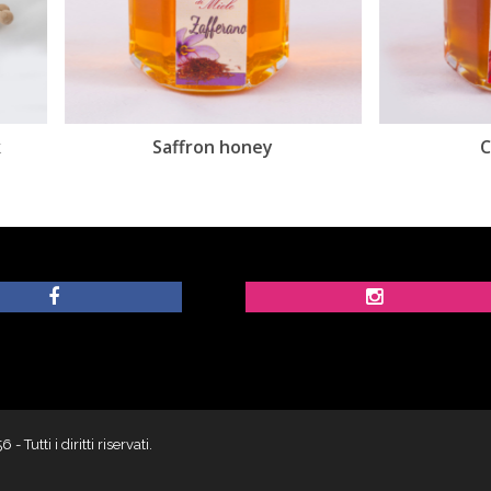
Saffron honey
Chili honey
utti i diritti riservati.