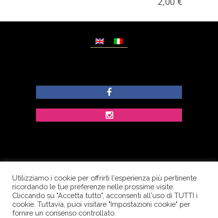
2,00
€
Utilizziamo i cookie per offrirti l'esperienza più pertinente
© Copyright Dolcezze di Ferrentino A. - P.IVA
ricordando le tue preferenze nelle prossime visite.
IT02609400656 - Tutti i diritti riservati.
Cliccando su "Accetta tutto", acconsenti all'uso di TUTTI i
cookie. Tuttavia, puoi visitare "Impostazioni cookie" per
Corso Palatucci, 65 - 84013 Cava de’ Tirreni (SA) -
fornire un consenso controllato.
Italia