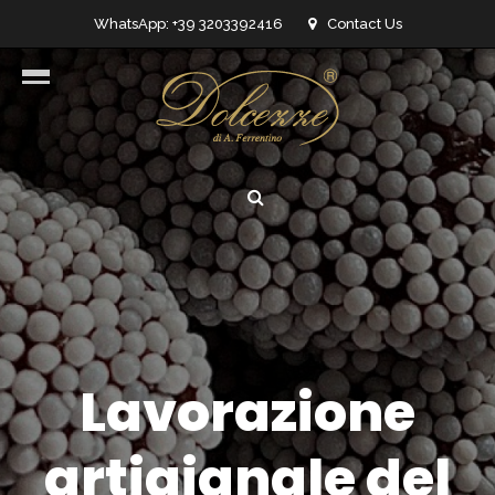
WhatsApp: +39 3203392416
Contact Us
info@dolcezzedicioccolato.it
Lavorazione
artigianale del