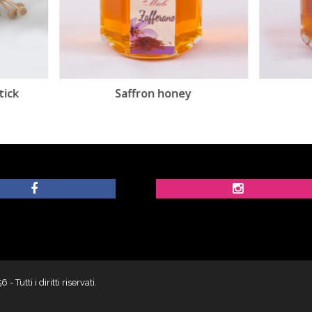
Saffron honey
Chili honey
utti i diritti riservati.