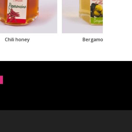
Bergamot honey
Ci