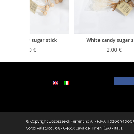
r stick
White candy sugar stick
2,00
€
© Copyright Dolcezze di Ferrentino A. - P.IVA IT02609400656 - T
Corso Palatucci, 65 - 84013 Cava de’ Tirreni (SA) - Italia