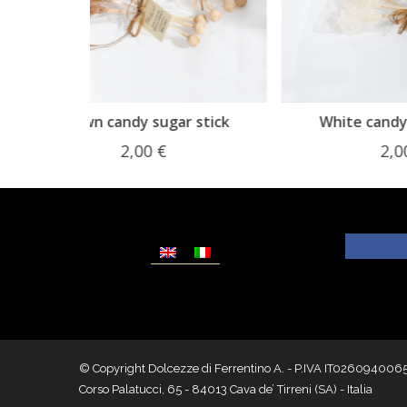
r stick
White candy sugar stick
2,00
€
© Copyright Dolcezze di Ferrentino A. - P.IVA IT02609400656 - T
Corso Palatucci, 65 - 84013 Cava de’ Tirreni (SA) - Italia