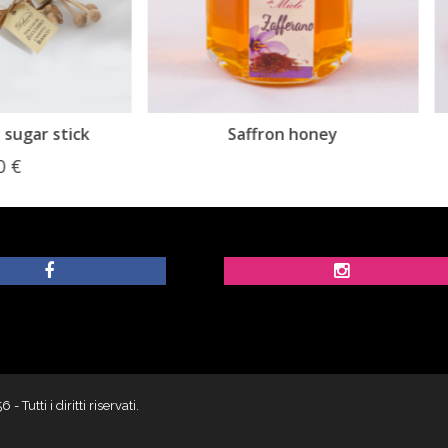
Saffron honey
Chili honey
utti i diritti riservati.