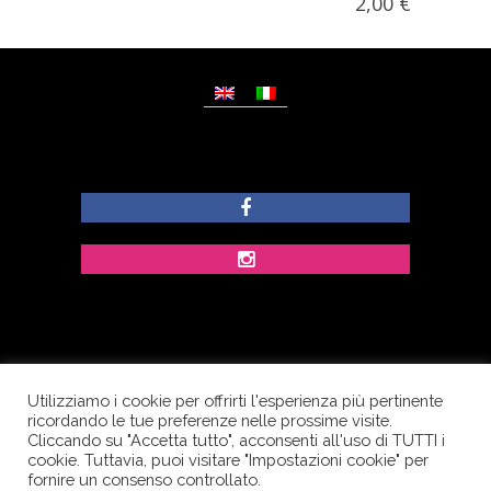
2,00
€
Utilizziamo i cookie per offrirti l'esperienza più pertinente
© Copyright Dolcezze di Ferrentino A. - P.IVA
ricordando le tue preferenze nelle prossime visite.
IT02609400656 - Tutti i diritti riservati.
Cliccando su "Accetta tutto", acconsenti all'uso di TUTTI i
cookie. Tuttavia, puoi visitare "Impostazioni cookie" per
Corso Palatucci, 65 - 84013 Cava de’ Tirreni (SA) -
fornire un consenso controllato.
Italia