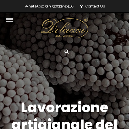
WhatsApp: +39 3203392416
Contact Us
info@dolcezzedicioccolato.it
Lavorazione
artigianale del