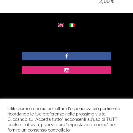
2,00
€
Utilizziamo i cookie per offrirti l'esperienza più pertinente
© Copyright Dolcezze di Ferrentino A. - P.IVA
ricordando le tue preferenze nelle prossime visite.
IT02609400656 - Tutti i diritti riservati.
Cliccando su "Accetta tutto", acconsenti all'uso di TUTTI i
cookie. Tuttavia, puoi visitare "Impostazioni cookie" per
Corso Palatucci, 65 - 84013 Cava de’ Tirreni (SA) -
fornire un consenso controllato.
Italia