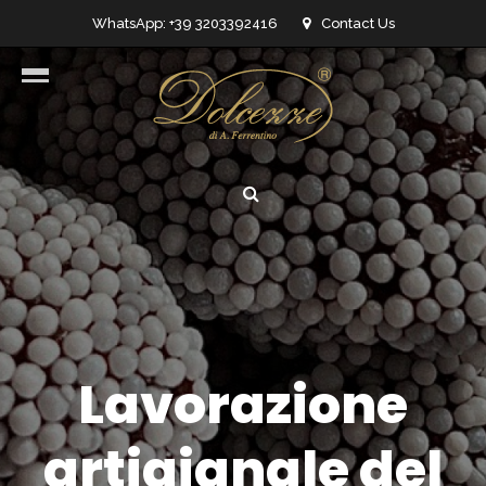
WhatsApp: +39 3203392416
Contact Us
info@dolcezzedicioccolato.it
Lavorazione
artigianale del