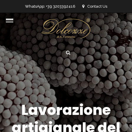
WhatsApp: +39 3203392416
Contact Us
info@dolcezzedicioccolato.it
Lavorazione
artigianale del