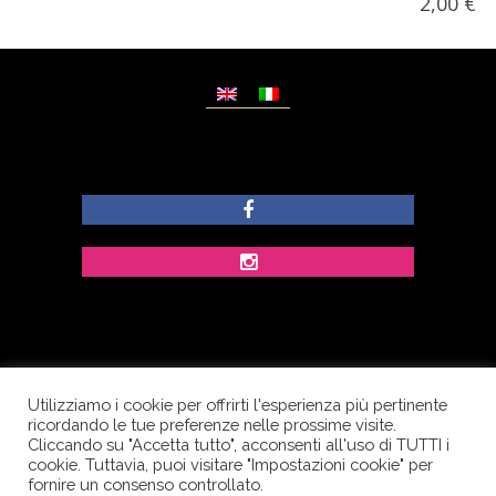
2,00
€
Utilizziamo i cookie per offrirti l'esperienza più pertinente
© Copyright Dolcezze di Ferrentino A. - P.IVA
ricordando le tue preferenze nelle prossime visite.
IT02609400656 - Tutti i diritti riservati.
Cliccando su "Accetta tutto", acconsenti all'uso di TUTTI i
cookie. Tuttavia, puoi visitare "Impostazioni cookie" per
Corso Palatucci, 65 - 84013 Cava de’ Tirreni (SA) -
fornire un consenso controllato.
Italia