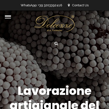
WhatsApp: +39 3203392416
Contact Us
info@dolcezzedicioccolato.it
Lavorazione
artigianale del