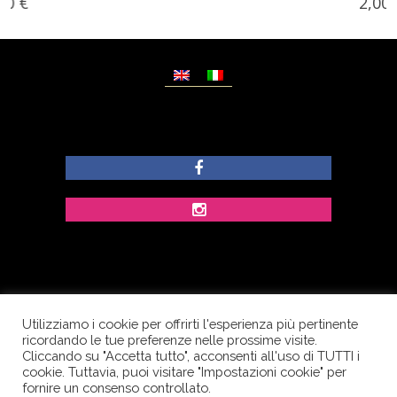
2,00
€
Utilizziamo i cookie per offrirti l'esperienza più pertinente
© Copyright Dolcezze di Ferrentino A. - P.IVA
ricordando le tue preferenze nelle prossime visite.
IT02609400656 - Tutti i diritti riservati.
Cliccando su "Accetta tutto", acconsenti all'uso di TUTTI i
cookie. Tuttavia, puoi visitare "Impostazioni cookie" per
Corso Palatucci, 65 - 84013 Cava de’ Tirreni (SA) -
fornire un consenso controllato.
Italia