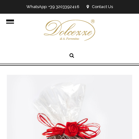
WhatsApp: +39 3203392416
Contact Us
info@dolcezzedicioccolato.it