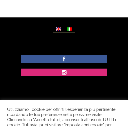
Utilizziamo i cookie per offrirti l'esperienza più pertinente
© Copyright Dolcezze di Ferrentino A. - P.IVA
ricordando le tue preferenze nelle prossime visite.
IT02609400656 - Tutti i diritti riservati.
Cliccando su "Accetta tutto", acconsenti all'uso di TUTTI i
cookie. Tuttavia, puoi visitare "Impostazioni cookie" per
Corso Palatucci, 65 - 84013 Cava de’ Tirreni (SA) -