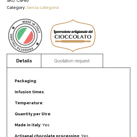
SKU:
CSF80
Category:
Senza categoria
Packaging
:
Infusion times
:
Temperature
:
Quantity per litre
:
Made in Italy
: Yes
Artisanal chocolate processing
: Yes