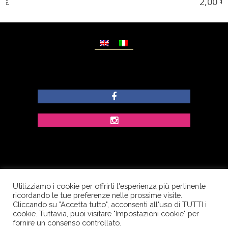
2,00
€
Utilizziamo i cookie per offrirti l'esperienza più pertinente
© Copyright Dolcezze di Ferrentino A. - P.IVA
ricordando le tue preferenze nelle prossime visite.
IT02609400656 - Tutti i diritti riservati.
Cliccando su "Accetta tutto", acconsenti all'uso di TUTTI i
cookie. Tuttavia, puoi visitare "Impostazioni cookie" per
Corso Palatucci, 65 - 84013 Cava de’ Tirreni (SA) -
fornire un consenso controllato.
Italia