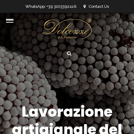
WhatsApp: +39 3203392416
Contact Us
info@dolcezzedicioccolato.it
Lavorazione
artigianale del