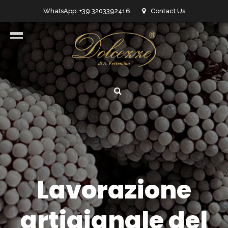
WhatsApp: +39 3203392416
Contact Us
info@dolcezzedicioccolato.it
Lavorazione
artigianale del