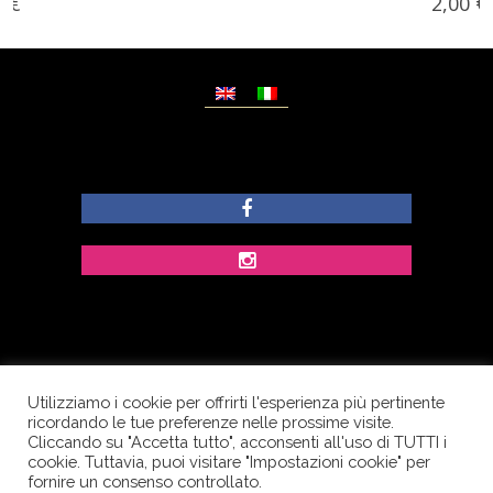
2,00
€
Utilizziamo i cookie per offrirti l'esperienza più pertinente
© Copyright Dolcezze di Ferrentino A. - P.IVA
ricordando le tue preferenze nelle prossime visite.
IT02609400656 - Tutti i diritti riservati.
Cliccando su "Accetta tutto", acconsenti all'uso di TUTTI i
cookie. Tuttavia, puoi visitare "Impostazioni cookie" per
Corso Palatucci, 65 - 84013 Cava de’ Tirreni (SA) -
fornire un consenso controllato.
Italia