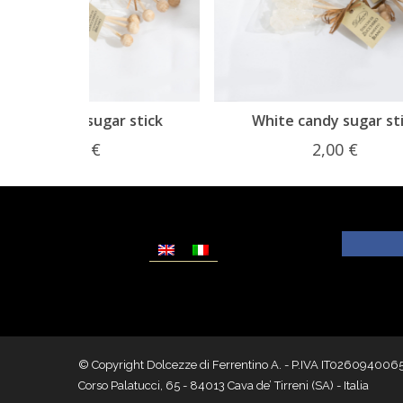
r stick
White candy sugar stick
2,00
€
© Copyright Dolcezze di Ferrentino A. - P.IVA IT02609400656 - T
Corso Palatucci, 65 - 84013 Cava de’ Tirreni (SA) - Italia