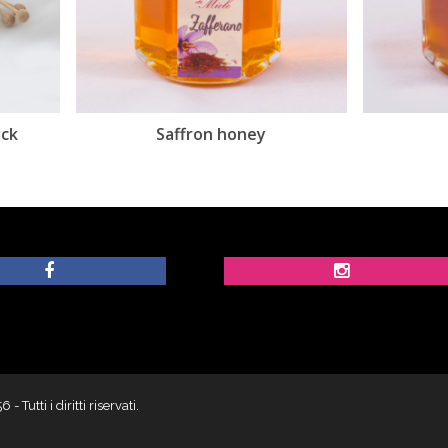
Saffron honey
Chili honey
utti i diritti riservati.