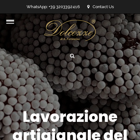
WhatsApp: +39 3203392416
Contact Us
info@dolcezzedicioccolato.it
Lavorazione
artigianale del