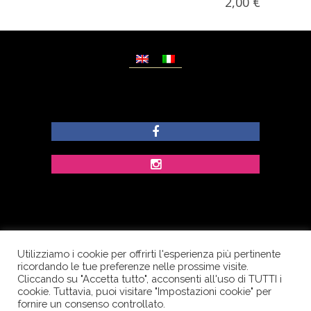
2,00
€
Utilizziamo i cookie per offrirti l'esperienza più pertinente
© Copyright Dolcezze di Ferrentino A. - P.IVA
ricordando le tue preferenze nelle prossime visite.
IT02609400656 - Tutti i diritti riservati.
Cliccando su "Accetta tutto", acconsenti all'uso di TUTTI i
cookie. Tuttavia, puoi visitare "Impostazioni cookie" per
Corso Palatucci, 65 - 84013 Cava de’ Tirreni (SA) -
fornire un consenso controllato.
Italia