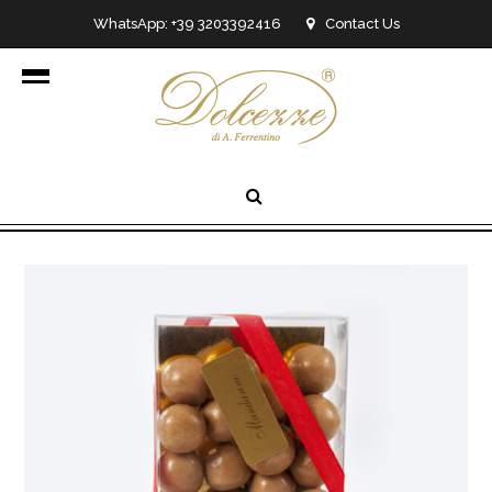
WhatsApp: +39 3203392416
Contact Us
info@dolcezzedicioccolato.it