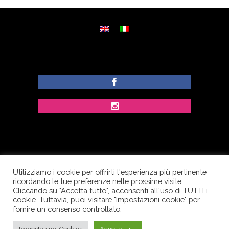
Utilizziamo i cookie per offrirti l'esperienza più pertinente
© Copyright Dolcezze di Ferrentino A. - P.IVA
ricordando le tue preferenze nelle prossime visite.
IT02609400656 - Tutti i diritti riservati.
Cliccando su "Accetta tutto", acconsenti all'uso di TUTTI i
cookie. Tuttavia, puoi visitare "Impostazioni cookie" per
Corso Palatucci, 65 - 84013 Cava de’ Tirreni (SA) -
fornire un consenso controllato.
Italia