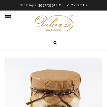
WhatsApp: +39 3203392416
Contact Us
info@dolcezzedicioccolato.it