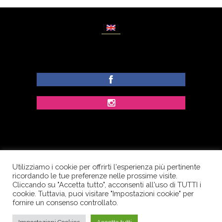
Utilizziamo i cookie per offrirti l'esperienza più pertinente
© Copyright Dolcezze di Ferrentino A. - P.IVA
ricordando le tue preferenze nelle prossime visite.
IT02609400656 - Tutti i diritti riservati.
Cliccando su "Accetta tutto", acconsenti all'uso di TUTTI i
cookie. Tuttavia, puoi visitare "Impostazioni cookie" per
Corso Palatucci, 65 - 84013 Cava de’ Tirreni (SA) -
fornire un consenso controllato.
Italia