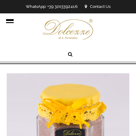
WhatsApp: +39 3203392416
Contact Us
info@dolcezzedicioccolato.it