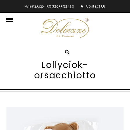
WhatsApp: +39 3203392416
Contact Us
info@dolcezzedicioccolato.it
Lollyciok-
orsacchiotto