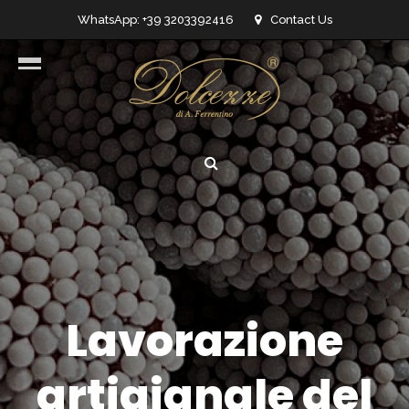
WhatsApp: +39 3203392416
Contact Us
info@dolcezzedicioccolato.it
Lavorazione
artigianale del