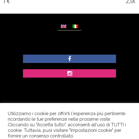
2,00
€
Utilizziamo i cookie per offrirti l'esperienza più pertinente
© Copyright Dolcezze di Ferrentino A. - P.IVA
ricordando le tue preferenze nelle prossime visite.
IT02609400656 - Tutti i diritti riservati.
Cliccando su "Accetta tutto", acconsenti all'uso di TUTTI i
cookie. Tuttavia, puoi visitare "Impostazioni cookie" per
Corso Palatucci, 65 - 84013 Cava de’ Tirreni (SA) -
fornire un consenso controllato.
Italia