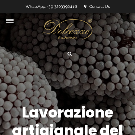
WhatsApp: +39 3203392416
Contact Us
info@dolcezzedicioccolato.it
Lavorazione
artigianale del