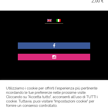
2,00
€
Utilizziamo i cookie per offrirti l'esperienza più pertinente
© Copyright Dolcezze di Ferrentino A. - P.IVA
ricordando le tue preferenze nelle prossime visite.
IT02609400656 - Tutti i diritti riservati.
Cliccando su "Accetta tutto", acconsenti all'uso di TUTTI i
cookie. Tuttavia, puoi visitare "Impostazioni cookie" per
Corso Palatucci, 65 - 84013 Cava de’ Tirreni (SA) -
fornire un consenso controllato.
Italia